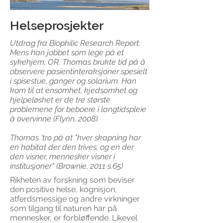
Helseprosjekter
Utdrag fra Biophilic Research Report:
Mens han jobbet som lege på et
sykehjem, OR. Thomas brukte tid på å
observere pasientinteraksjoner spesielt
i spisestue, ganger og solarium. Han
kom til at ensomhet, kjedsomhet og
hjelpeløshet er de tre største
problemene for beboere i langtidspleie
å overvinne (Flynn, 2008).
Thomas 'tro på at "hver skapning har
en habitat der den trives, og en der
den visner, mennesker visner i
institusjoner" (Brownie, 2011 s.65)
Rikheten av forskning som beviser
den positive helse, kognisjon,
atferdsmessige og andre virkninger
som tilgang til naturen har på
mennesker, er forbløffende. Likevel